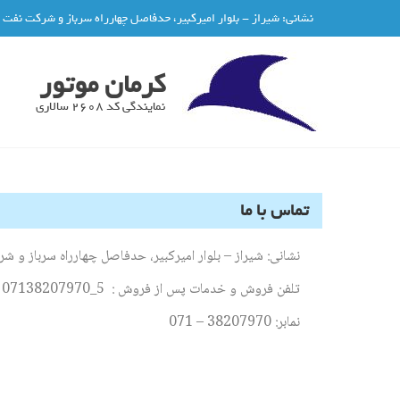
نشانی: شیراز - بلوار امیرکبیر، حدفاصل چهارراه سرباز و شرکت نفت
کرمان موتور
نمایندگی کد 2608 سالاری
تماس با ما
نشانی: شیراز – بلوار امیرکبیر، حدفاصل چهارراه سرباز و ش
تلفن فروش و خدمات پس از فروش : 5_07138207970
نمابر: 38207970 – 071