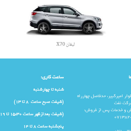
لیفان X70
ا
ساعت کاری:
شنبه تا چهارشنبه
وار امیرکبیر، حدفاصل چهارراه
(شیفت صبح ساعت 8 تا 13)
رکت نفت
ش و خدمات پس از فروش:
(شیفت بعدازظهر ساعت 15:30 تا 19)
پنجشنبه ساعت 8 تا 14
38