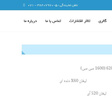
تلفن نمایندگی : 5-38207970 - 071
گالری
تالار افتخارات
تماس با ما
درباره ما
 (1600 سی سی)
لیفان X60 دنده ای
لیفان 520 آی