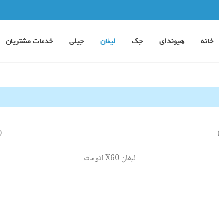
خانه
هیوندای
جک
لیفان
جیلی
خدمات مشتریان
620
لیفان X60 اتومات