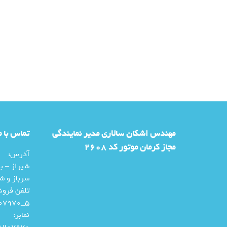
مهندس اشکان سالاری مدیر نمایندگی
تماس با م
مجاز کرمان موتور کد 2608
آدرس:
شیراز – بل
سرباز و ش
تلفن فرو
5_07138207970
نمابر:
207970 – 071