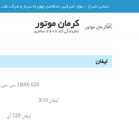
نشانی: شیراز - بلوار امیرکبیر، حدفاصل چهارراه سرباز و شرکت نفت
کرمان موتور
نمایندگی کد 2608 سالاری
لیفان
620 (1800 سی سی)
لیفان X50
لیفان 520 آی